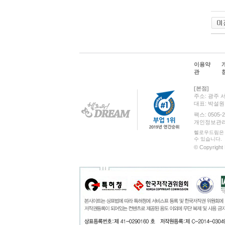
이용약
관
[본점]
주소: 광주 
대표: 박설
팩스: 0505-2
개인정보관리 책
헬로우드림은 
수 있습니다.
© Copyright