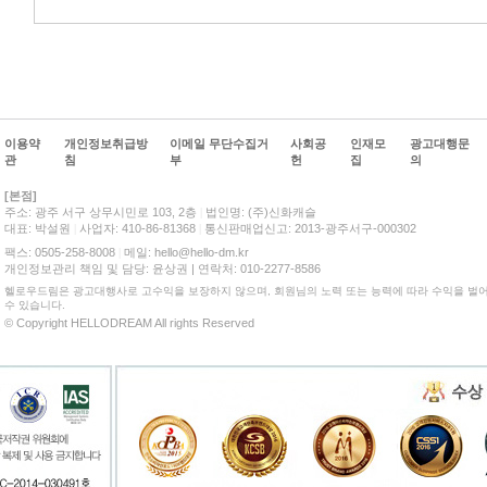
제 1 조 (목 적)
본 약관은 본사에서 제공하는 본사 홈페이지(이하 "홈페이지")를 이용함에 있어
는데 그 목적이 있습니다.
제 2 조 (약관의 효력 및 변경)
이용약
개인정보취급방
이메일 무단수집거
사회공
인재모
광고대행문
관
침
부
헌
집
의
① 본 약관은 홈페이지에 가입된 고객을 포함하여 홈페이지를 이용하고자 하는
[본점]
② 본 약관의 내용은 홈페이지 화면에 게시, 기타 회원에게 공시하는 방법으
주소: 광주 서구 상무시민로 103, 2층
|
법인명: (주)신화캐슬
대표: 박설원
|
사업자: 410-86-81368
|
통신판매업신고: 2013-광주서구-000302
③ 본 약관은 본사에서 필요하다고 인정되는 경우 변경할 수 있으며, 약관이 
팩스: 0505-258-8008
|
메일: hello@hello-dm.kr
개인정보관리 책임 및 담당: 윤상권 | 연락처: 010-2277-8586
제 3 조 (약관 외 준칙)
헬로우드림은 광고대행사로 고수익을 보장하지 않으며, 회원님의 노력 또는 능력에 따라 수익을 벌어
수 있습니다.
이 약관에 명시되지 않은 사항은 전기통신기본법, 전기통신사업법 등 기타 
© Copyright HELLODREAM All rights Reserved
따릅니다.
제 4 조 (용어의 정의)
이 약관에서 사용하는 용어의 정의는 다음과 같습니다.
① 회원 : 본사의 홈페이지 이용계약을 체결한 개인이나 법인 또는 법인에 준