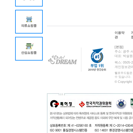
이용약
관
[본점]
주소: 광주 
대표: 박설
팩스: 0505-2
개인정보관리 책
헬로우드림은 
수 있습니다.
© Copyright