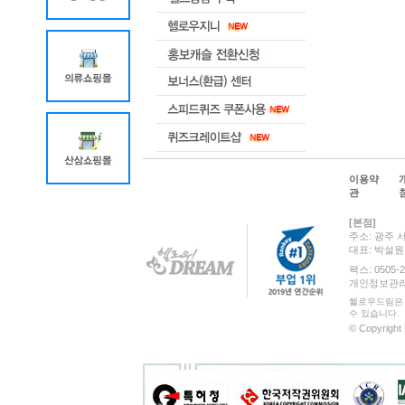
이용약
관
[본점]
주소: 광주 
대표: 박설
팩스: 0505-2
개인정보관리 책
헬로우드림은 
수 있습니다.
© Copyright