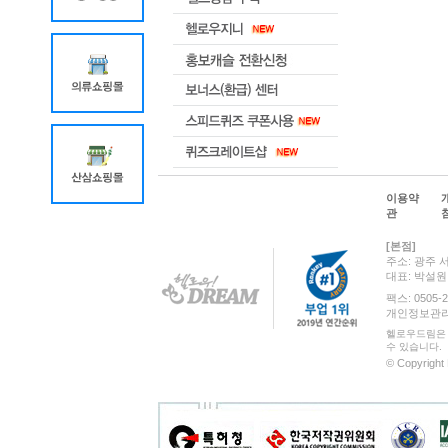
이용약
관
[본점]
주소: 광주 
대표: 박설
팩스: 0505-2
개인정보관리 책
헬로우드림은 
수 있습니다.
© Copyright