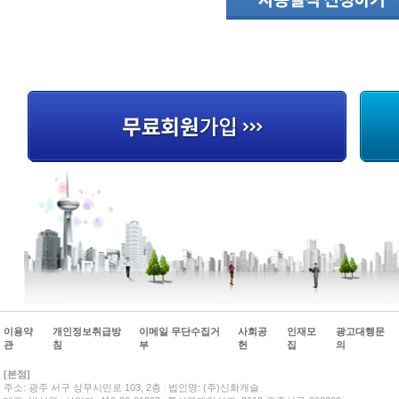
이용약
개인정보취급방
이메일 무단수집거
사회공
인재모
광고대행문
관
침
부
헌
집
의
[본점]
주소: 광주 서구 상무시민로 103, 2층
|
법인명: (주)신화캐슬