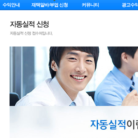
수익안내
재택알바/부업 신청
커뮤니티
광고수