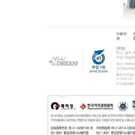
이용약
관
[본점]
주소: 광주 
대표: 박설
팩스: 0505-2
개인정보관리 책
헬로우드림은 
수 있습니다.
© Copyright