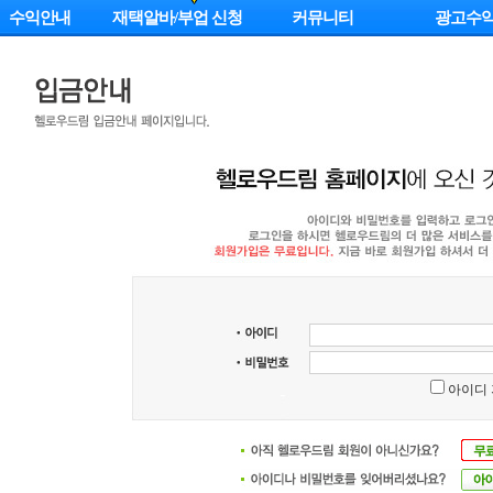
수익안내
재택알바/부업 신청
커뮤니티
광고수
아이디