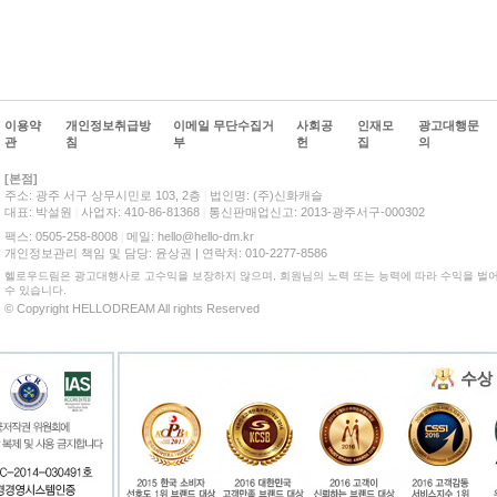
이용약
개인정보취급방
이메일 무단수집거
사회공
인재모
광고대행문
관
침
부
헌
집
의
[본점]
주소: 광주 서구 상무시민로 103, 2층
|
법인명: (주)신화캐슬
대표: 박설원
|
사업자: 410-86-81368
|
통신판매업신고: 2013-광주서구-000302
팩스: 0505-258-8008
|
메일: hello@hello-dm.kr
개인정보관리 책임 및 담당: 윤상권 | 연락처: 010-2277-8586
헬로우드림은 광고대행사로 고수익을 보장하지 않으며, 회원님의 노력 또는 능력에 따라 수익을 벌어
수 있습니다.
© Copyright HELLODREAM All rights Reserved